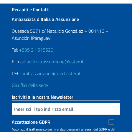
Sezione footer
Recapiti e Contatti
Ambasciata d’Italia a Assunzione
Quesada 5871 c/ Natalicio González – 001416 –
Asunción (Paraguay)
Tel:
+595 21 615620
E-mail:
archivio.assunzione@esteri.it
PEC:
amb.assunzione@cert.esteri.it
Gli uffici della sede
Iscriviti alla nostra Newsletter
Inserisci la tua email
Accettazione GDPR
Autorizzo il trattamento dei miei dati personali ai sensi del GDPR e del