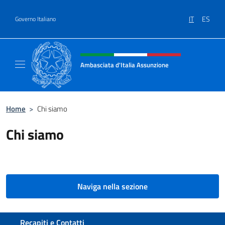
Salta al contenuto
IT
ES
Governo Italiano
Intestazione sito, social e menù
Ambasciata d'Italia Assunzione
Sito Ufficiale Ambasciata d'Italia a Assunzi
Home
>
Chi siamo
Chi siamo
Naviga nella sezione
Sezione footer
Recapiti e Contatti