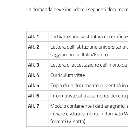
La domanda deve includere i seguenti document
All. 1
Dichiarazione sostitutiva di certificaz
All. 2
Lettera dell’istituzione universitaria o
soggiornare in Italia/Estero
All. 3
Lettera di accettazione dell’invito da
All. 4
Curriculum vitae
All. 5
Copia di un documento di identità in c
All. 6
Informativa sul trattamento dei dati 
All. 7
Modulo contenente i dati anagrafici e
inviare
esclusivamente in formato 
formati (v. sotto)