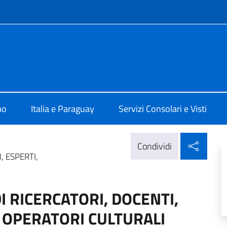
e menù
a Assunzione
mo
Italia e Paraguay
Servizi Consolari e Visti
Condi
Condividi
, ESPERTI,
I RICERCATORI, DOCENTI,
E OPERATORI CULTURALI