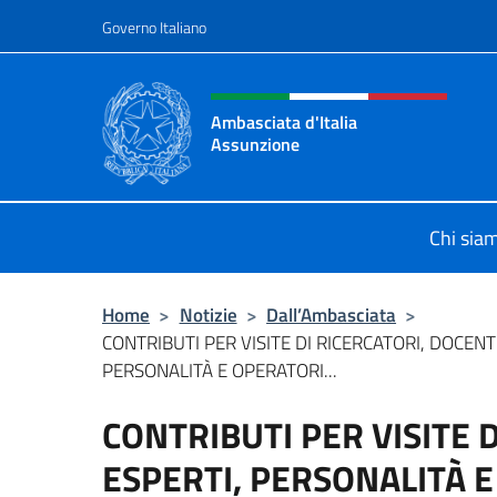
Salta al contenuto
Governo Italiano
Intestazione sito, social 
Ambasciata d'Italia
Assunzione
Sito Ufficiale Ambasciata d'Italia 
Chi sia
Home
>
Notizie
>
Dall’Ambasciata
>
CONTRIBUTI PER VISITE DI RICERCATORI, DOCENTI
PERSONALITÀ E OPERATORI...
CONTRIBUTI PER VISITE D
ESPERTI, PERSONALITÀ 