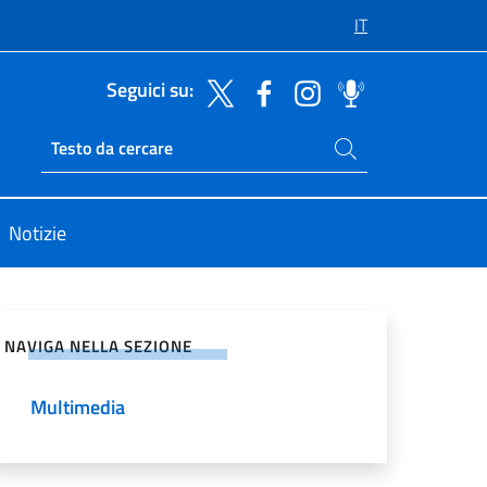
IT
Seguici su:
Cerca nel sito
Ricerca sito live
Notizie
vidi sui Social Network
NAVIGA NELLA SEZIONE
Multimedia