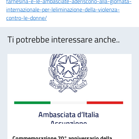
farnesina-e-le-ambasciate-aderiscono-alla-giornata-
internazionale-per-leliminazione-della-violenza-
contro-le-donne/
Ti potrebbe interessare anche..
Commemorazione 70° anniversario della