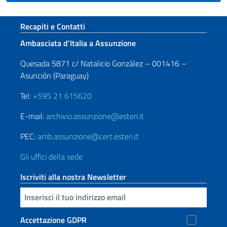
Sezione footer
Recapiti e Contatti
Ambasciata d’Italia a Assunzione
Quesada 5871 c/ Natalicio González – 001416 –
Asunción (Paraguay)
Tel:
+595 21 615620
E-mail:
archivio.assunzione@esteri.it
PEC:
amb.assunzione@cert.esteri.it
Gli uffici della sede
Iscriviti alla nostra Newsletter
Inserisci la tua email
Accettazione GDPR