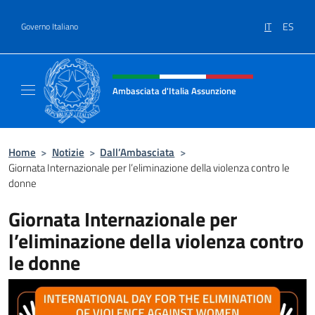
Salta al contenuto
IT
ES
Governo Italiano
Intestazione sito, social e menù
Ambasciata d'Italia Assunzione
Sito Ufficiale Ambasciata d'Italia a Assunzi
Home
>
Notizie
>
Dall’Ambasciata
>
Giornata Internazionale per l’eliminazione della violenza contro le
donne
Giornata Internazionale per
l’eliminazione della violenza contro
le donne