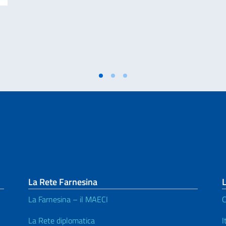
La Rete Farnesina
L
La Farnesina – il MAECI
C
La Rete diplomatica
I