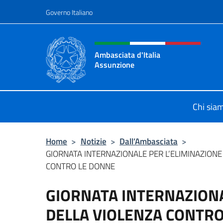
Salta al contenuto
Governo Italiano
Intestazione sito, social 
Ambasciata d'Italia
Assunzione
Sito Ufficiale Ambasciata d'Italia 
Chi sia
Home
>
Notizie
>
Dall’Ambasciata
>
GIORNATA INTERNAZIONALE PER L’ELIMINAZIONE
CONTRO LE DONNE
GIORNATA INTERNAZIONA
DELLA VIOLENZA CONTR