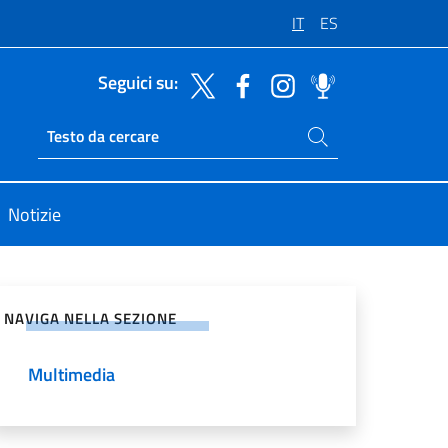
IT
ES
Seguici su:
Cerca nel sito
Ricerca sito live
Notizie
vidi sui Social Network
NAVIGA NELLA SEZIONE
Multimedia