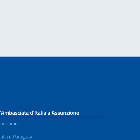
’Ambasciata d’Italia a Assunzione
hi siamo
talia e Paraguay