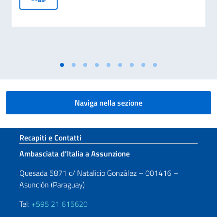
Naviga nella sezione
Sezione footer
Recapiti e Contatti
Ambasciata d’Italia a Assunzione
Quesada 5871 c/ Natalicio González – 001416 –
Asunción (Paraguay)
Tel:
+595 21 615620