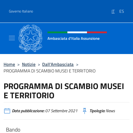
Salta al contenuto
IT
ES
Governo Italiano
Intestazione sito, social e menù
Ambasciata d'Italia Assunzione
Sito Ufficiale Ambasciata d'Italia a Assunzi
Home
>
Notizie
>
Dall’Ambasciata
>
PROGRAMMA DI SCAMBIO MUSEI E TERRITORIO
PROGRAMMA DI SCAMBIO MUSEI
E TERRITORIO
Data pubblicazione:
07 Settembre 2021
Tipologia:
News
Bando