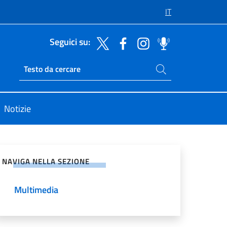
IT
Seguici su:
Cerca nel sito
Ricerca sito live
Notizie
vidi sui Social Network
NAVIGA NELLA SEZIONE
Multimedia