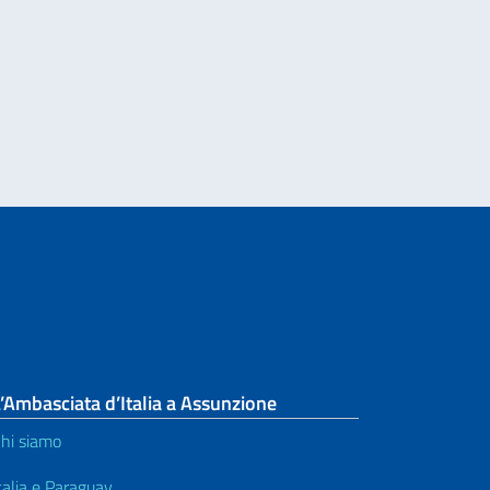
’Ambasciata d’Italia a Assunzione
hi siamo
talia e Paraguay