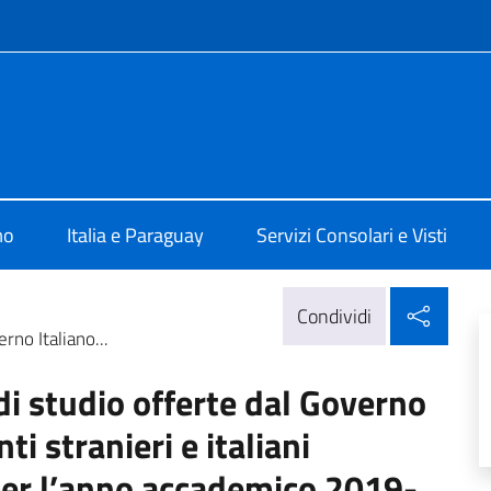
e menù
a Assunzione
mo
Italia e Paraguay
Servizi Consolari e Visti
Condi
Condividi
rno Italiano...
di studio offerte dal Governo
ti stranieri e italiani
 per l’anno accademico 2019-