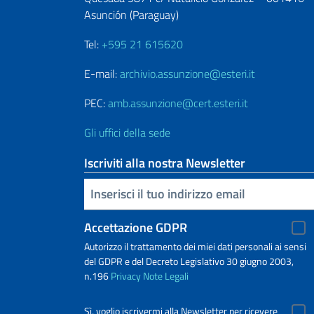
Asunción (Paraguay)
Tel:
+595 21 615620
E-mail:
archivio.assunzione@esteri.it
PEC:
amb.assunzione@cert.esteri.it
Gli uffici della sede
Iscriviti alla nostra Newsletter
Inserisci la tua email
Accettazione GDPR
Autorizzo il trattamento dei miei dati personali ai sensi
del GDPR e del Decreto Legislativo 30 giugno 2003,
n.196
Privacy
Note Legali
Sì, voglio iscrivermi alla Newsletter per ricevere