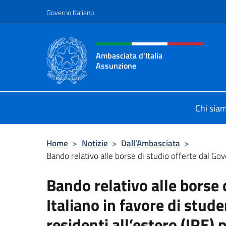
Salta al contenuto
Governo Italiano
Intestazione sito, social 
Ambasciata d'Italia
Assunzione
Sito Ufficiale Ambasciata d'Italia 
Chi sia
Home
>
Notizie
>
Dall’Ambasciata
>
Bando relativo alle borse di studio offerte dal Gove
Bando relativo alle borse 
Italiano in favore di studen
residenti all’estero (IRE)