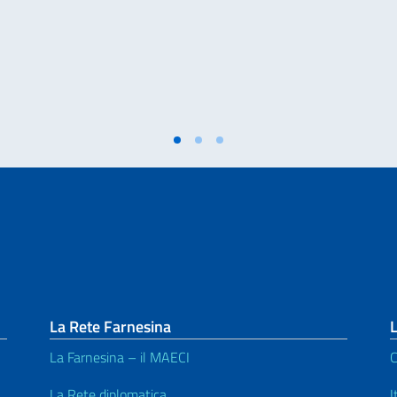
La Rete Farnesina
L
La Farnesina – il MAECI
C
La Rete diplomatica
I