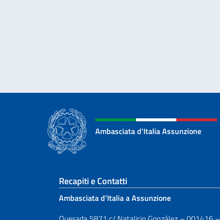
Ambasciata d'Italia Assunzione
Sezione footer
Recapiti e Contatti
Ambasciata d’Italia a Assunzione
Quesada 5871 c/ Natalicio González – 001416 –