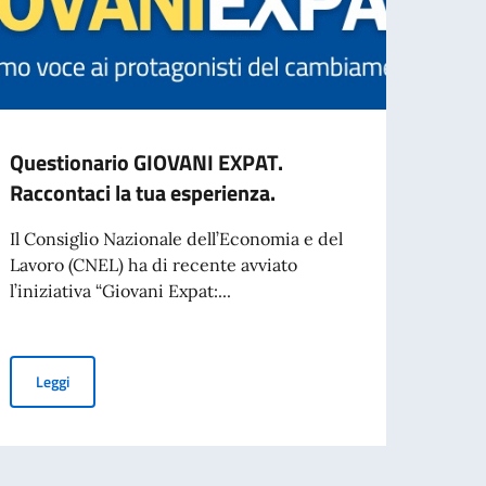
Questionario GIOVANI EXPAT.
CONT
Raccontaci la tua esperienza.
RICE
PERS
Il Consiglio Nazionale dell’Economia e del
CUL
Lavoro (CNEL) ha di recente avviato
l’iniziativa “Giovani Expat:...
CONTR
DOCE
OPER
PER VI
Questionario GIOVANI EXPAT. Raccontaci la tua esperienza.
Leggi
Leg