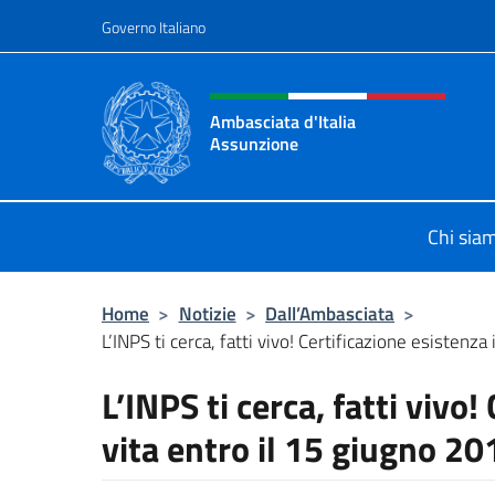
Salta al contenuto
Governo Italiano
Intestazione sito, social 
Ambasciata d'Italia
Assunzione
Sito Ufficiale Ambasciata d'Italia 
Chi sia
Home
>
Notizie
>
Dall’Ambasciata
>
L’INPS ti cerca, fatti vivo! Certificazione esistenza i
L’INPS ti cerca, fatti vivo!
vita entro il 15 giugno 20