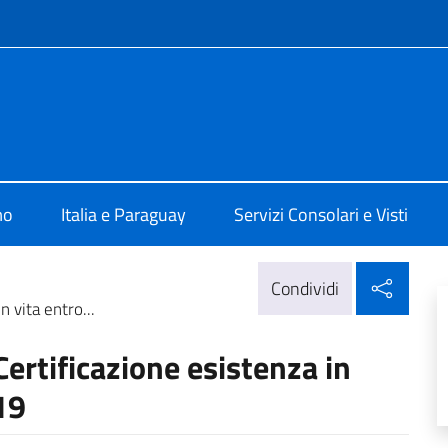
e menù
a Assunzione
mo
Italia e Paraguay
Servizi Consolari e Visti
Condi
Condividi
n vita entro...
 Certificazione esistenza in
19