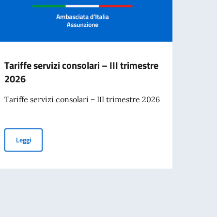
Tariffe servizi consolari – III trimestre
Ques
2026
Racco
Tariffe servizi consolari – III trimestre 2026
Il Con
Lavor
l’iniz
Tariffe servizi consolari – III trimestre 2026
Leggi
Leg
o nel Mondo.