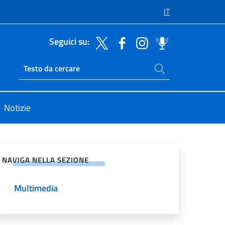
IT
Seguici su:
Cerca nel sito
Ricerca sito live
Notizie
vidi sui Social Network
NAVIGA NELLA SEZIONE
Multimedia