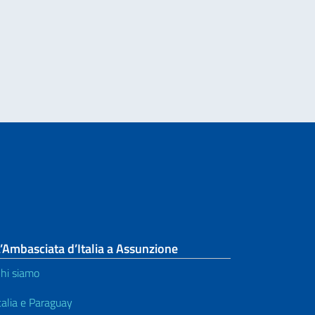
’Ambasciata d’Italia a Assunzione
hi siamo
talia e Paraguay