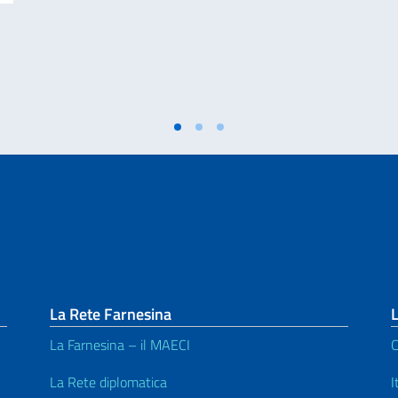
La Rete Farnesina
L
La Farnesina – il MAECI
C
La Rete diplomatica
I