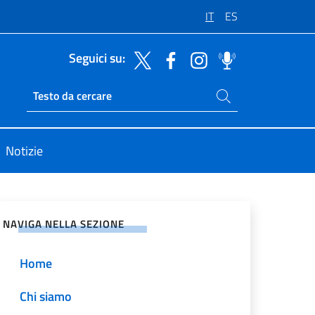
IT
ES
Seguici su:
Cerca nel sito
Ricerca sito live
Notizie
vidi sui Social Network
NAVIGA NELLA SEZIONE
Home
Chi siamo