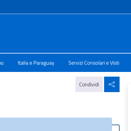
e menù
a Assunzione
mo
Italia e Paraguay
Servizi Consolari e Visti
Condi
Condividi