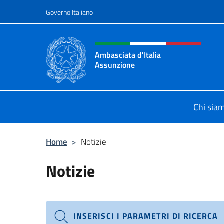
Salta al contenuto
Governo Italiano
Intestazione sito, social 
Ambasciata d'Italia
Assunzione
Sito Ufficiale Ambasciata d'Italia 
Chi sia
Home
>
Notizie
Notizie
INSERISCI I PARAMETRI DI RICERCA