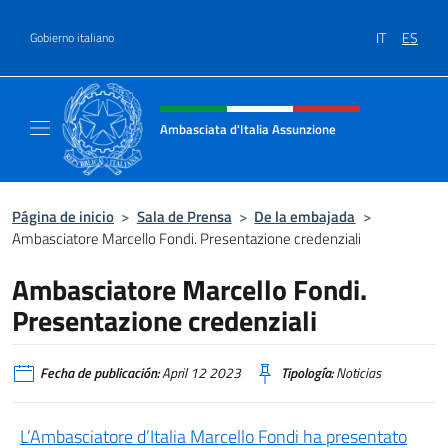
Saltar al contenido
IT
ES
Gobierno italiano
Encabezado del sitio web, redes
Ambasciata d'Italia Assunzione
Sito Ufficiale Ambasciata d'Italia a Assunzi
Página de inicio
>
Sala de Prensa
>
De la embajada
>
Ambasciatore Marcello Fondi. Presentazione credenziali
Ambasciatore Marcello Fondi.
Presentazione credenziali
Fecha de publicación:
April 12 2023
Tipología:
Noticias
L’Ambasciatore d’Italia Marcello Fondi ha presentato