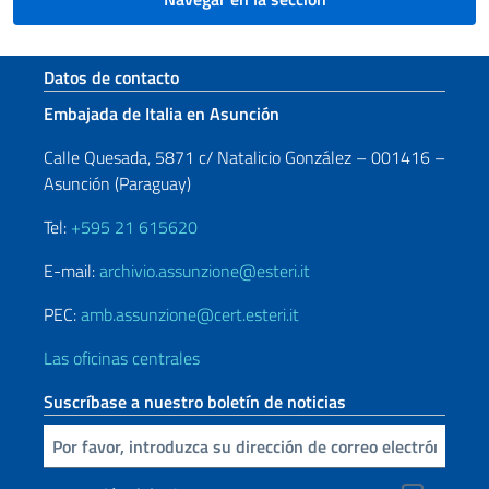
Sezione footer
Datos de contacto
Embajada de Italia en Asunción
Calle Quesada, 5871 c/ Natalicio González – 001416 –
Asunción (Paraguay)
Tel:
+595 21 615620
E-mail:
archivio.assunzione@esteri.it
PEC:
amb.assunzione@cert.esteri.it
Las oficinas centrales
Suscríbase a nuestro boletín de noticias
Inserta tu correo electronico